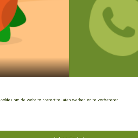
Paus Joannesschool
Stuart Millpad 82
ookies om de website correct te laten werken en te verbeteren.
3076 RK
Rotterdam
Open desktopversie